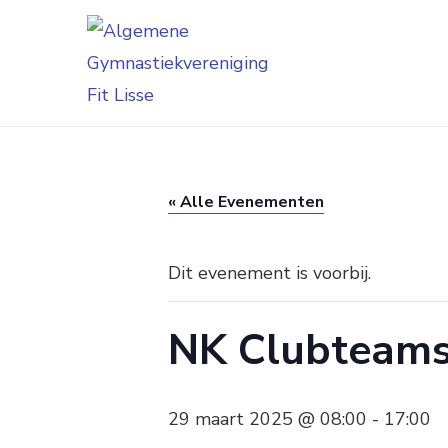
Skip
to
Algemene Gymnastiekve
Fit sinds 1972
content
(Press
Enter)
« Alle Evenementen
Dit evenement is voorbij.
NK Clubteams
29 maart 2025 @ 08:00
-
17:00