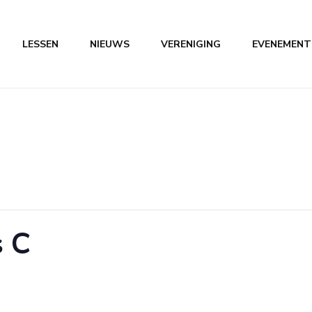
LESSEN
NIEUWS
VERENIGING
EVENEMENT
reniging Fit Lisse
 C