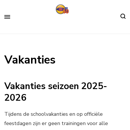
Skip
to
content
Algemene Gymnastiekvereniging Fit
Fit sinds 1972
(Press
Lisse
Enter)
Vakanties
Vakanties seizoen 2025-
2026
Tijdens de schoolvakanties en op officiële
feestdagen zijn er geen trainingen voor alle