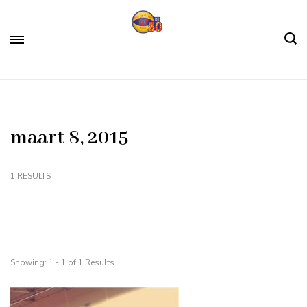
Skip
to
content
Algemene Gymnastiekvereniging Fit
Fit sinds 1972
(Press
Lisse
Enter)
maart 8, 2015
1 RESULTS
Showing: 1 - 1 of 1 Results