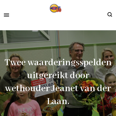
Skip
to
content
Algemene Gymnastiekvereniging Fit
Fit sinds 1972
(Press
Lisse
Enter)
Twee waarderingsspelden
uitgereikt door
wethouder Jeanet van der
Laan.